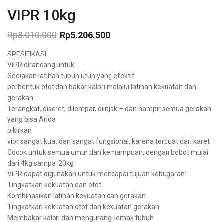
VIPR 10kg
Rp
8.010.000
Rp
5.206.500
Original
Current
SPESIFIKASI
price
price
was:
is:
ViPR dirancang untuk:
Rp8.010.000.
Rp5.206.500.
Sediakan latihan tubuh utuh yang efektif
perbentuk otot dan bakar kalori melalui latihan kekuatan dan
gerakan
Terangkat, diseret, dilempar, diinjak – dan hampir semua gerakan
yang bisa Anda
pikirkan
vipr sangat kuat dan sangat fungsional, karena terbuat dari karet
Cocok untuk semua umur dan kemampuan, dengan bobot mulai
dari 4kg sampai 20kg
ViPR dapat digunakan untuk mencapai tujuan kebugaran:
Tingkatkan kekuatan dan otot
Kombinasikan latihan kekuatan dan gerakan
Tingkatkan kekuatan otot dan kekuatan gerakan
Membakar kalori dan mengurangi lemak tubuh