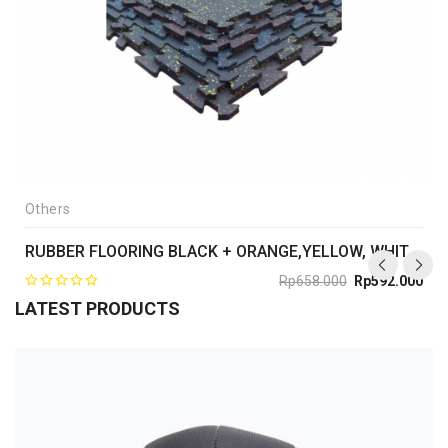
Others
RUBBER FLOORING BLACK + ORANGE,YELLOW, WHITE 6mm
Rp
658.000
Rp
592.000
Original
Current
LATEST PRODUCTS
price
price
was:
is:
Rp658.000.
Rp592.000.